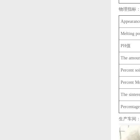
物理指标
Appeara
Melting 
PH值
The amou
Percent 
Percent 
The sin
Percentage 
生产车间