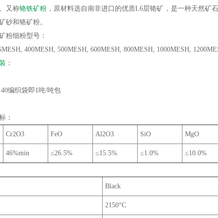
、又称
铬铁矿粉
，原材料选自南非进口的优质L6层铬矿，是一种天然矿
矿砂和铬矿粉。
矿粉细粉型号：
5MESH, 400MESH, 500MESH, 600MESH, 800MESH, 1000MESH, 1200ME
装
：
，40编织袋即1吨/吨包
标：
Cr2O3
FeO
Al2O3
SiO
MgO
46%min
≤26.5%
≤15.5%
≤1.0%
≤10.0%
Black
2150°C