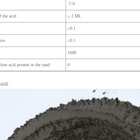
7-9
 the acid
≤ 2 ML
≤0.1
ure
≤0.1
1600
free acid present in the sand
0
sh目: