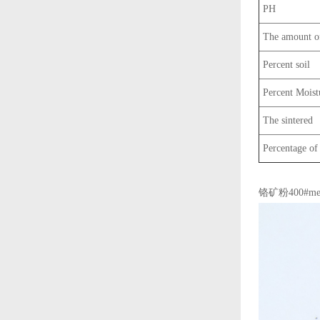
PH
The amount of
Percent soil
Percent Moist
The sintered
Percentage of 
铬矿粉400#me