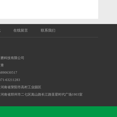
成
在线留言
联系我们
研磨科技有限公司
王青
90630517
1-63211283
：河南省荥阳市高村工业园区
河南省郑州市二七区嵩山路长江路亚星时代广场1903室