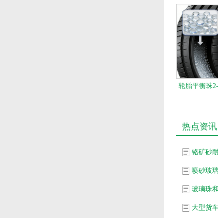
轮胎平衡珠2
热点资讯
铬矿砂
喷砂玻
玻璃珠