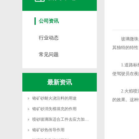
公司资讯
行业动态
玻璃微珠是一
其独特的特性
常见问题
1.道路标
使驾驶员在夜
最新资讯
2.火焰喷涂
铬矿砂耐火浇注料的用途
的效果。这种
铬矿砂消失模填充的作用
喷砂玻璃珠适合工件去应力加工吗
铬矿砂热传导作用