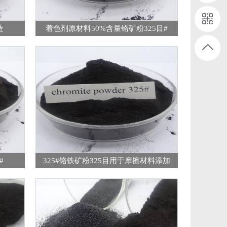
造
着色剂原材料50%含量铬矿粉325目#
#
325#铬铁矿粉325目用于摩擦材料添加