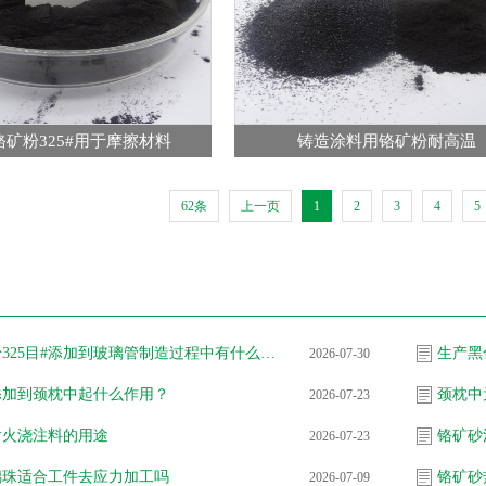
铬矿粉325#用于摩擦材料
铸造涂料用铬矿粉耐高温
62条
上一页
1
2
3
4
5
把铬矿粉325目#添加到玻璃管制造过程中有什么作用？
生产黑
2026-07-30
添加到颈枕中起什么作用？
颈枕中
2026-07-23
耐火浇注料的用途
铬矿砂
2026-07-23
璃珠适合工件去应力加工吗
铬矿砂
2026-07-09