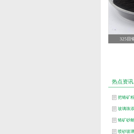
325目
热点资讯
玻璃珠
铬矿砂
喷砂玻