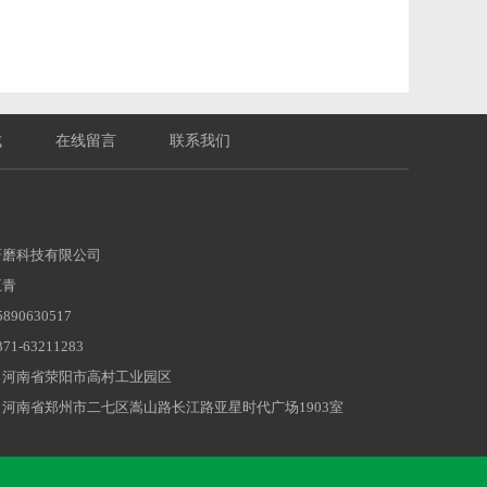
成
在线留言
联系我们
研磨科技有限公司
王青
90630517
1-63211283
：河南省荥阳市高村工业园区
河南省郑州市二七区嵩山路长江路亚星时代广场1903室