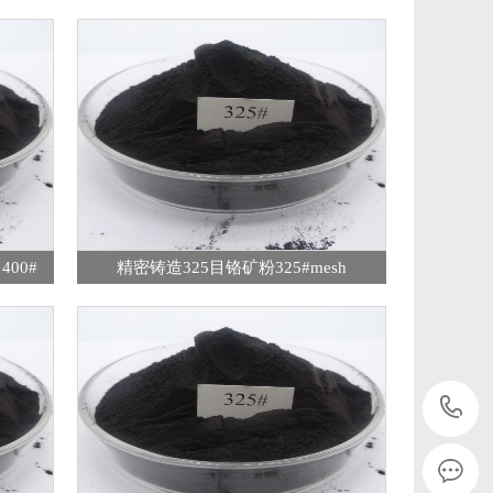
00#
精密铸造325目铬矿粉325#mesh