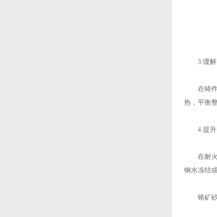
3.缓解“
在铸件的
热，平衡
4.提升
在耐火材
钢水冻结
铬矿砂的