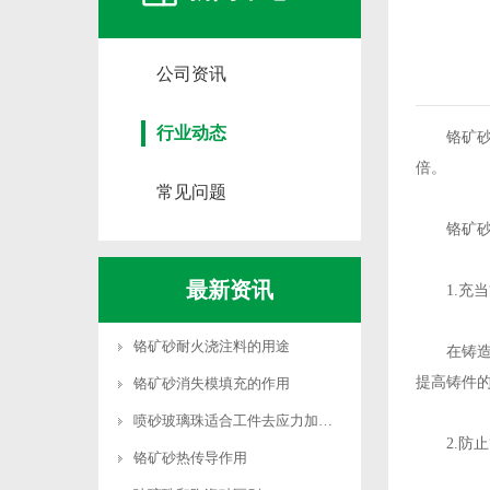
公司资讯
行业动态
铬矿砂的
倍。
常见问题
铬矿砂热
最新资讯
1.充当“
铬矿砂耐火浇注料的用途
在铸造大
提高铸件
铬矿砂消失模填充的作用
喷砂玻璃珠适合工件去应力加工吗
2.防止“
铬矿砂热传导作用