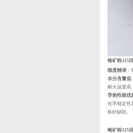
铬矿粉325
细度精准‌
：
‌水分含量低‌
‌耐火温度高
‌导热性能优越
‌化学稳定
粘砂缺陷‌。
铬矿粉325