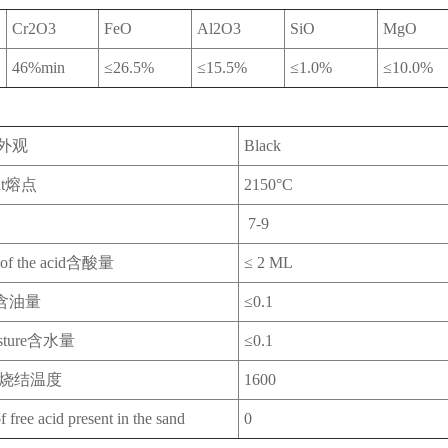
Cr2O3
FeO
Al2O3
SiO
MgO
46%min
≤26.5%
≤15.5%
≤1.0%
≤10.0%
ce外观
Black
int熔点
2150°C
7-9
 of the acid含酸量
≤ 2 ML
oil含油量
≤0.1
oisture含水量
≤0.1
red烧结温度
1600
f free acid present in the sand
0