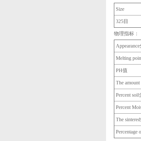
Size
325目
物理指标：
Appearan
Melting po
PH值
The amount
Percent s
Percent M
The sinte
Percentage o