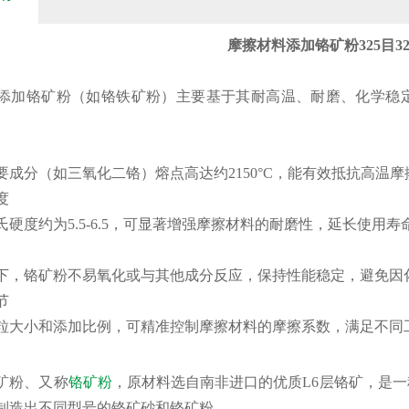
摩擦材料添加铬矿粉325目32
添加铬矿粉（如铬铁矿粉）主要基于其耐高温、耐磨、化学稳
要成分（如三氧化二铬）熔点高达约2150°C，能有效抵抗高温摩
度
硬度约为5.5-6.5，可显著增强摩擦材料的耐磨性，延长使用寿命。
下，铬矿粉不易氧化或与其他成分反应，保持性能稳定，避免因化
节
粒大小和添加比例，可精准控制摩擦材料的摩擦系数，满足不同工
矿粉、又称
铬矿粉
，原材料选自南非进口的优质L6层铬矿，是
制造出不同型号的铬矿砂和铬矿粉。