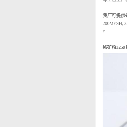
我厂可提供
200MESH, 3
#
铬矿粉325#