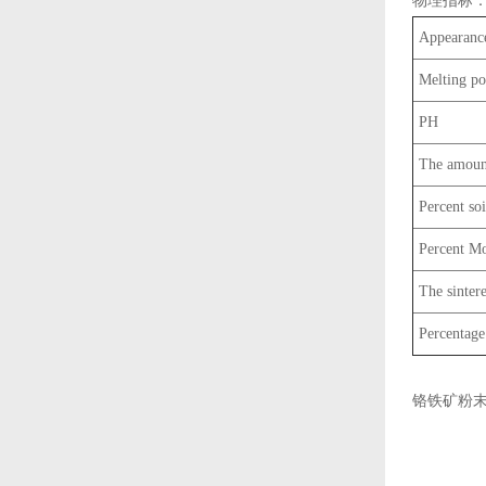
物理指标
Appearanc
Melting po
PH
The amount
Percent soi
Percent Mo
The sinter
Percentage 
铬铁矿粉末3