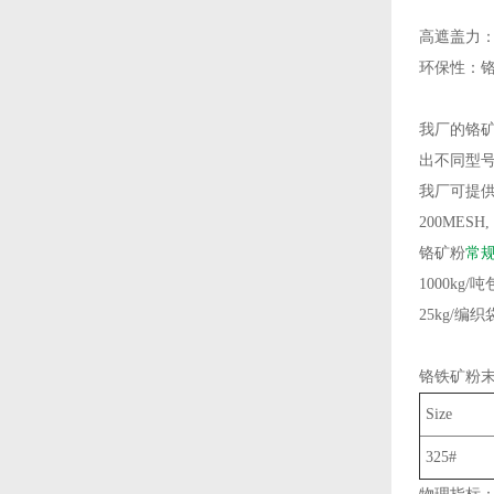
‌高遮盖力
‌环保性‌
我厂的铬
出不同型
我厂可提
200MESH,
铬矿粉
常
1000kg/吨
25kg/编
铬铁矿粉
Size
325#