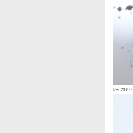
铬矿粉400#