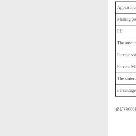
Appearanc
Melting po
PH
The amount
Percent soi
Percent Mo
The sinter
Percentage 
铬矿粉600