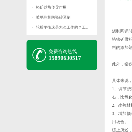
铬矿砂热传导作用
玻璃珠和陶瓷砂区别
轮胎平衡珠是怎么工作的？工作原理是什么？
烧制陶瓷时
铬铁矿微
料的添加剂
免费咨询热线
15890630517
此外，铬
具体来说
‌1、调节
右，比氧化
2‌、改善
‌3、增
用场合‌。
综上所述