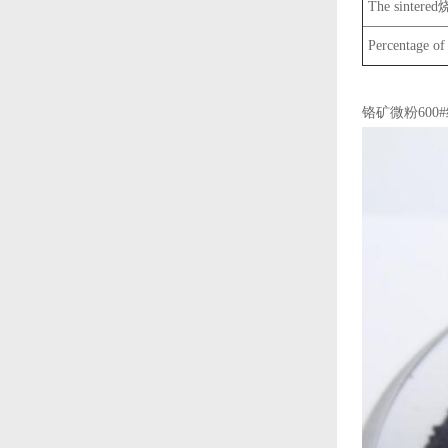
The sinter
Percentage of 
铬矿微粉600