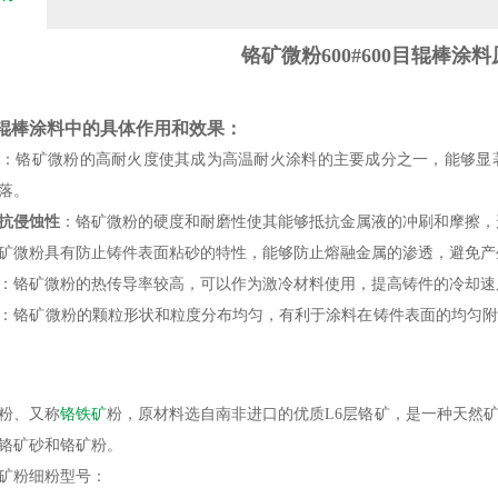
铬矿微粉600#600目辊棒涂
辊棒涂料中的具体作用和效果：
：铬矿微粉的高耐火度使其成为高温耐火涂料的主要成分之一，能够显
落‌。
抗侵蚀性‌
：铬矿微粉的硬度和耐磨性使其能够抵抗金属液的冲刷和摩擦，
矿微粉具有防止铸件表面粘砂的特性，能够防止熔融金属的渗透，避免产
：铬矿微粉的热传导率较高，可以作为激冷材料使用，提高铸件的冷却速
：铬矿微粉的颗粒形状和粒度分布均匀，有利于涂料在铸件表面的均匀附
粉、又称
铬铁矿
粉，原材料选自南非进口的优质L6层铬矿，是一种天然
铬矿砂和铬矿粉。
矿粉细粉型号：