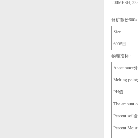
200MESH, 32
铬矿微粉600
Size
600#目
物理指标：
Appearance
Melting poi
PH值
The amount 
Percent soi
Percent Moi