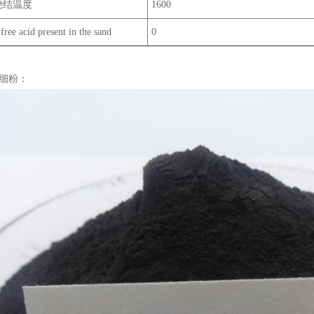
ed烧结温度
1600
free acid present in the sand
0
#细粉：