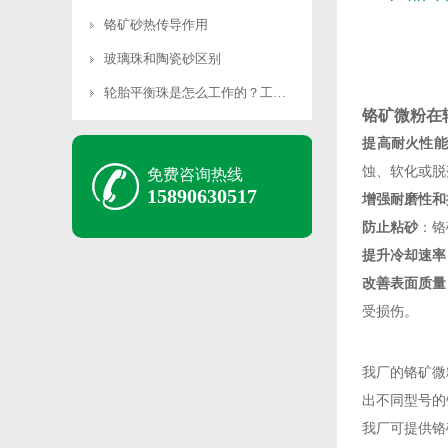
铬矿砂热传导作用
玻璃珠和陶瓷砂区别
轮胎平衡珠是怎么工作的？工作原理是什么？
铬矿微粉在
‌提高耐火性能‌
蚀、软化或脱
免费咨询热线
15890630517
‌增强耐磨性和
‌防止粘砂‌
：铬
‌提升冷却速率‌
改善表面质量‌
受损伤‌。
我厂的铬矿微
出不同型号的
我厂可提供铬