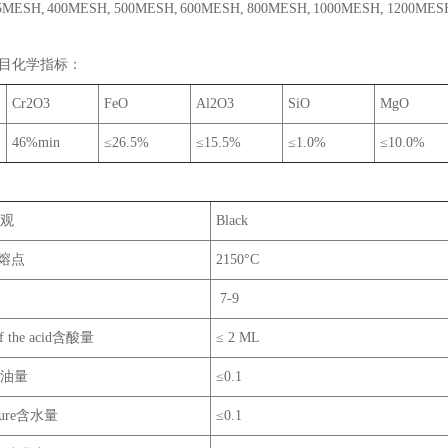
5MESH, 400MESH, 500MESH, 600MESH, 800MESH, 1000MESH, 1200MES
#目化学指标：
Cr2O3
FeO
Al2O3
SiO
MgO
46%min
≤26.5%
≤15.5%
≤1.0%
≤10.0%
外观
Black
nt熔点
2150°C
7-9
of the acid含酸量
≤ 2 ML
l含油量
≤0.1
sture含水量
≤0.1