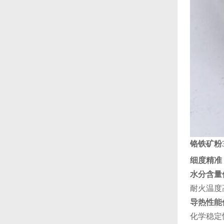
铬铁矿粉3
细度精准‌
‌水分含量
‌耐火温
‌导热性能
‌化学稳