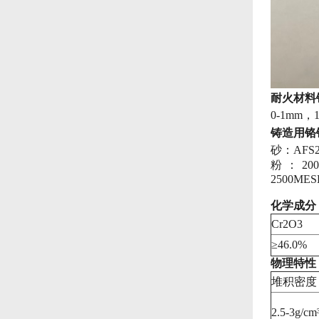
耐火材料
0-1mm，1
铸造用铬
砂：AFS20
粉：
20
2500
MES
化学成分
Cr2O3
≥46.0%
物理特性
堆积密度
2.5-3g/cm