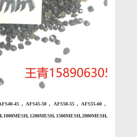
40-45， AFS45-50， AFS50-55， AFS55-60，
, 1000
MESH, 1200
MESH, 1500
MESH, 2000
MESH,