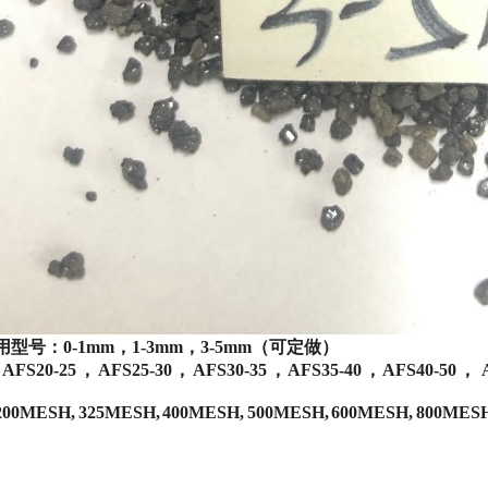
型号：0-1mm，1-3
mm，3-5
mm（可定做）
20-25，AFS25-30，AFS30-35，AFS35-40，AFS40-50， AFS
200MESH, 325MESH, 400MESH, 500
MESH, 600
MESH, 800
MESH