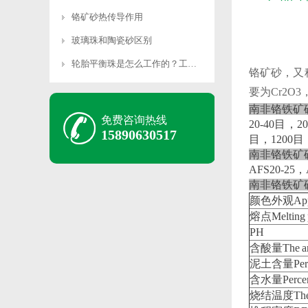
铬矿砂热传导作用
玻璃珠和陶瓷砂区别
轮胎平衡珠是怎么工作的？工作原理是什么？
铬矿砂‌，
要为Cr2O
南非铬铁矿
免费咨询热线
20-40目，2
15890630517
目，1200目
南非铬铁矿
AFS20-25，
南非铬铁矿
颜色外观Appe
熔点Melting p
PH
含酸量The amou
泥土含量Percen
含水量Percent
烧结温度The si