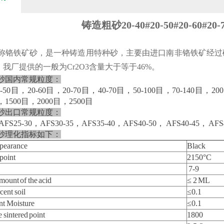
铸造粗砂20-40#20-50#20-60#2
又称铬铁矿砂，是一种铸造用特种砂，主要由进口南非铬铁矿经
3，我厂提供的一般为Cr2O3含量大于等于46%。
砂国内常规粒度：
0-50目，20-60目，20-70目，40-70目，50-100目，70-140目，
，1500目，2000目，2500目
砂出口常规粒度：
AFS25-30，AFS30-35，AFS35-40，AFS40-50， AFS40-45， AFS4
砂理化指标如下：
arance
Black
oint
2150°C
7-9
nt of the acid
≤ 2 ML
t soil
≤0.1
 Moisture
≤0.1
ntered point
1800