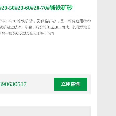
20-50#20-60#20-70#铬铁矿砂
50 20-60 20-70 铬铁矿砂，又称铬矿砂‌，是一种铸造用特种
铁矿经过破碎、研磨、筛分等工艺加工而成。其化学成分
供的一般为Cr2O3含量大于等于46%
890630517
立即咨询