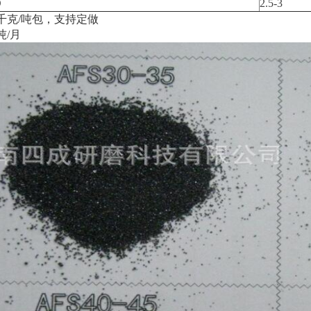
D
2.5-3
0千克/吨包，支持定做
吨/月