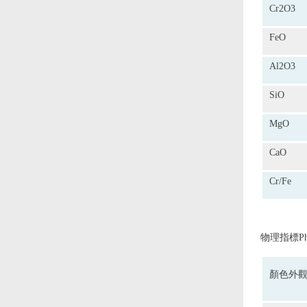
Cr2O3
FeO
Al2O3
SiO
MgO
CaO
Cr/Fe
物理指標Physi
顏色外觀Ap