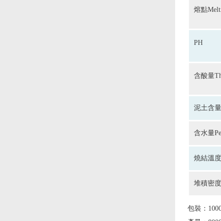
熔點Melti
PH
含酸量The a
泥土含量Per
含水量Perc
燒結溫度The
堆積密度
包裝：10