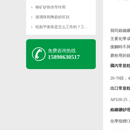
铬矿砂热传导作用
玻璃珠和陶瓷砂区别
轮胎平衡珠是怎么工作的？工作原理是什么？
我司鉻鐵
主要化學成
接觸時不
免费咨询热线
磨粉用於
15890630517
國內常規
20-70目，
出口常規
AFS20-25
鉻鐵礦砂
化學指標Chemi