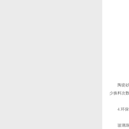
陶瓷砂韧性
少换料次
4.环保
玻璃珠在