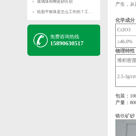
玻璃珠和陶瓷砂区别
产生，从
轮胎平衡珠是怎么工作的？工作原理是什么？
化学成分
Cr2O3
免费咨询热线
≥46.0%
15890630517
物理特性
堆积密
2.5-3g/c
包装：10
产量：80
铬
铁
矿砂