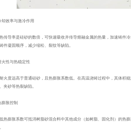
却效率与激冷作用
传导率是硅砂的数倍，可快速吸收并传导熔融金属的热量，加速铸件冷
铸件凝固顺序，减少缩松、裂纹等缺陷。
火性与热稳定性
火度远高于普通硅砂，且热膨胀系数低。在高温浇铸过程中，其体积稳
、夹砂等热裂缺陷。
膨胀控制
低热膨胀系数可抵消树脂砂混合料中其他成分（如树脂、固化剂）的热膨
。