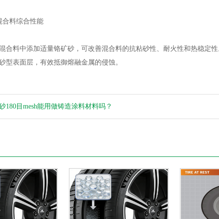
合料综合性能
合料中添加适量铬矿砂，可改善混合料的抗粘砂性、耐火性和热稳定性
砂型表面层，有效抵御熔融金属的侵蚀。
砂180目mesh能用做铸造涂料材料吗？