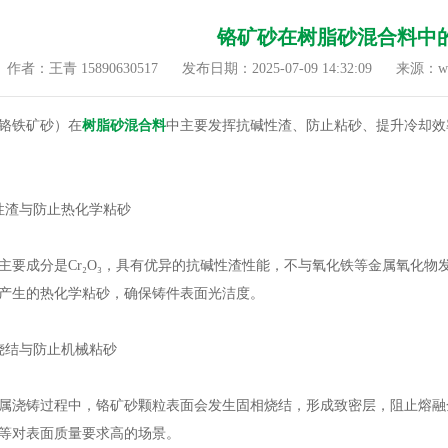
铬矿砂在树脂砂混合料中
作者：王青 15890630517
发布日期：2025-07-09 14:32:09
来源：www
铁矿砂）在
树脂砂混合料
中主要发挥抗碱性渣、防止粘砂、提升冷却效
渣与防止热化学粘砂
成分是Cr₂O₃，具有优异的抗碱性渣性能，不与氧化铁等金属氧化物
产生的热化学粘砂，确保铸件表面光洁度。
结与防止机械粘砂
浇铸过程中，铬矿砂颗粒表面会发生固相烧结，形成致密层，阻止熔融
等对表面质量要求高的场景。