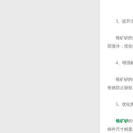
3、提升冷
铬矿砂的热
部激冷，优化
4、增强耐
铬矿砂的耐
有效防止脉纹
5、优化热
铬矿砂
的
铸件尺寸精度