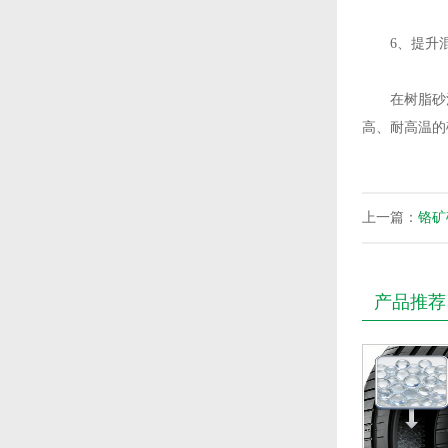
6、提升混
在树脂砂混
高、耐高温的
上一篇：
铬矿
产品推荐