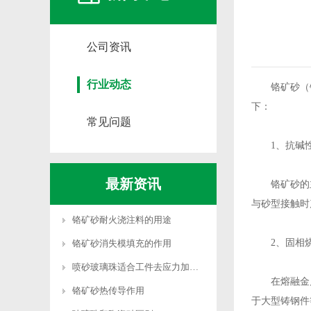
公司资讯
行业动态
铬矿砂（铬
下：
常见问题
1、抗碱性
最新资讯
铬矿砂的主要
与砂型接触时
铬矿砂耐火浇注料的用途
2、固相烧
铬矿砂消失模填充的作用
喷砂玻璃珠适合工件去应力加工吗
在熔融金属
铬矿砂热传导作用
于大型铸钢件